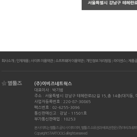
회사소개
|
인재채용
|
사이트 이용약관
|
소프트웨어 이용약관
|
개인정보 처리방침
|
라이센스
|
제품
(주)이비즈네트웍스
대표이사 : 박기범
주소 : 서울특별시 강남구 테헤란로82길 15,층 14층(대치동,
사업자등록번호 : 220-87-30865
팩스번호 : 02-6255-3096
통신판매신고 : 강남 - 11501호
부가통신판매업 : 10253
본 사이트는 별툴즈 공식 사이트이며, 별툴즈 소유권과 배포권한은 (주)이비즈네트
Copyright STARTOOLS all rights reserved.