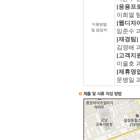
[응용프
이희열 팀
[웹디자
지원방법
및 담당자
임준수 과
[재경팀]
김영배 과
[고객지
이을호 과
[제휴영
문병일 과장 