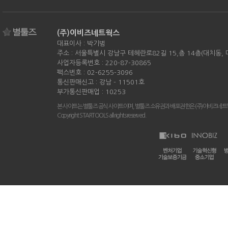
(주)이비즈네트웍스
대표이사 : 박기범
주소 : 서울특별시 강남구 테헤란로82길 15,층 14층(대치동,
사업자등록번호 : 220-87-30865
팩스번호 : 02-6255-3096
통신판매신고 : 강남 - 11501호
부가통신판매업 : 10253
본 사이트는 별툴즈 공식 사이트이며, 별툴즈 소유권과 배포권한은 (주)이비즈네트
Copyright STARTOOLS all rights reserved.