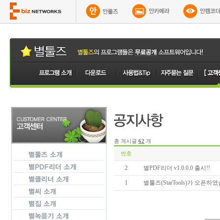
총 게시글
62
개
번호
2
별PDF리더 v1.0.0.0 출시!!
1
별툴즈(StarTools)가 오픈하