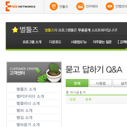
전체
사용법
설
총 게시글
0
개
번호
분류