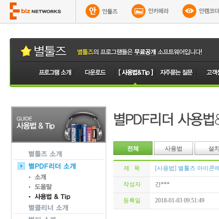
전체
사용법
설
제 목
[사용법] 별툴즈 아이콘
작성자
간***
등록일
2018-01-03 09:51:49