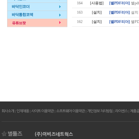
164
[사용법]
[별PDF리더]
별pd
163
[설치]
[별PDF리더]
설치
162
[설치]
[별PDF리더]
별P
회사소개
|
인재채용
|
사이트 이용약관
|
소프트웨어 이용약관
|
개인정보 처리방침
|
라이센스
|
제품
(주)이비즈네트웍스