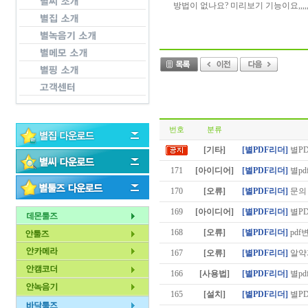
방법이 없나요? 미리보기 기능이요,,,,,,
번호
분류
[기타]
[별PDF리더]
별P
171
[아이디어]
[별PDF리더]
별pd
170
[오류]
[별PDF리더]
문의
169
[아이디어]
[별PDF리더]
별PD
168
[오류]
[별PDF리더]
pdf
167
[오류]
[별PDF리더]
알약
166
[사용법]
[별PDF리더]
별pd
165
[설치]
[별PDF리더]
별P