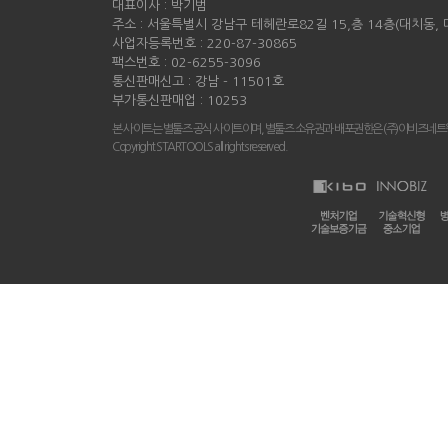
대표이사 : 박기범
주소 : 서울특별시 강남구 테헤란로82길 15,층 14층(대치동,
사업자등록번호 : 220-87-30865
팩스번호 : 02-6255-3096
통신판매신고 : 강남 - 11501호
부가통신판매업 : 10253
본 사이트는 별툴즈 공식 사이트이며, 별툴즈 소유권과 배포권한은 (주)이비즈네트
Copyright STARTOOLS all rights reserved.